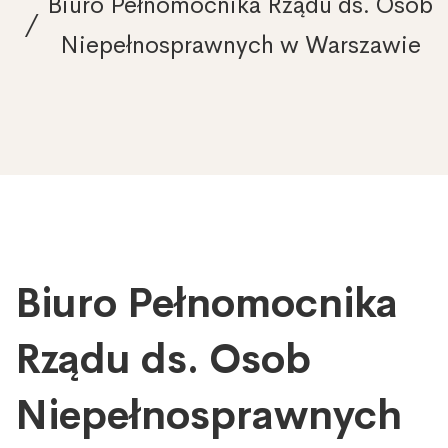
Biuro Pełnomocnika Rządu ds. Osob
Niepełnosprawnych w Warszawie
Biuro Pełnomocnika
Biuro
Pełnomocnika
Rządu
Rządu ds. Osob
ds.
Osob
Niepełnosprawnych
Niepełnosprawnych