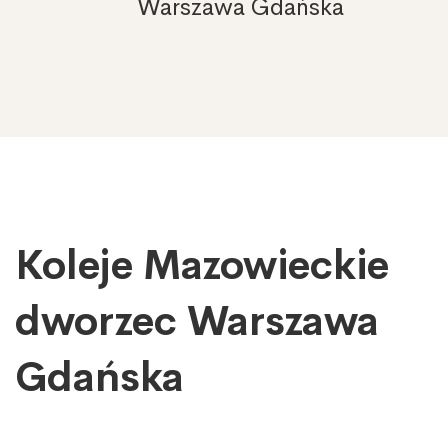
Warszawa Gdańska
Koleje Mazowieckie
Koleje
Mazowieckie
dworzec
dworzec Warszawa
Warszawa
Gdańska
Gdańska