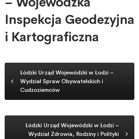
– Wojewódzka
–
Wojewódzka
Inspekcja Geodezyjna
Inspekcja
Geodezyjna
i Kartograficzna
i
Kartograficzna
Łódzki Urząd Wojewódzki w Łodzi –
Wydział Spraw Obywatelskich i
Cudzoziemców
Łódzki Urząd Wojewódzki w Łodzi –
Wydział Zdrowia, Rodziny i Polityki