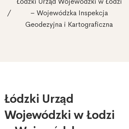
Łódzki Urząd Wojewódzki w Łodzi
– Wojewódzka Inspekcja
Geodezyjna i Kartograficzna
Łódzki Urząd
Łódzki
Urząd
Wojewódzki
Wojewódzki w Łodzi
w
Łodzi