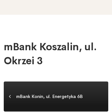
mBank Koszalin, ul.
mBank
Koszalin,
ul.
Okrzei 3
Okrzei
3
mBank Konin, ul. Energetyka 6B