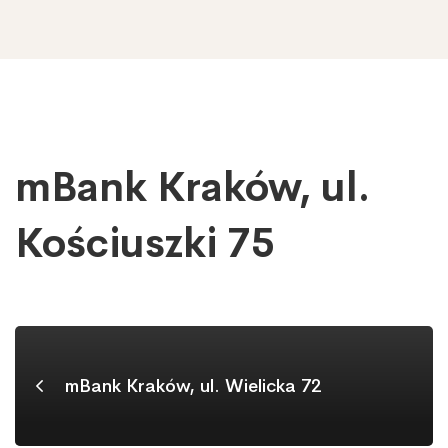
mBank Kraków, ul.
mBank
Kraków,
ul.
Kościuszki 75
Kościuszki
75
mBank Kraków, ul. Wielicka 72