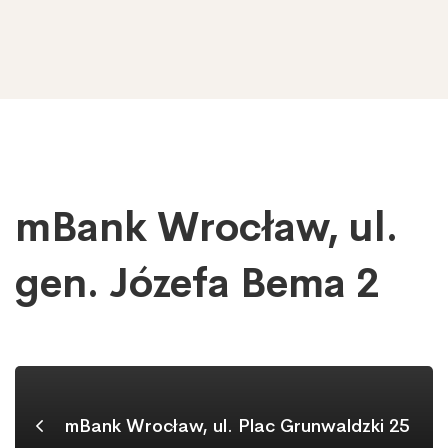
mBank Wrocław, ul.
mBank
Wrocław,
ul.
gen. Józefa Bema 2
gen.
Józefa
Bema
2
mBank Wrocław, ul. Plac Grunwaldzki 25