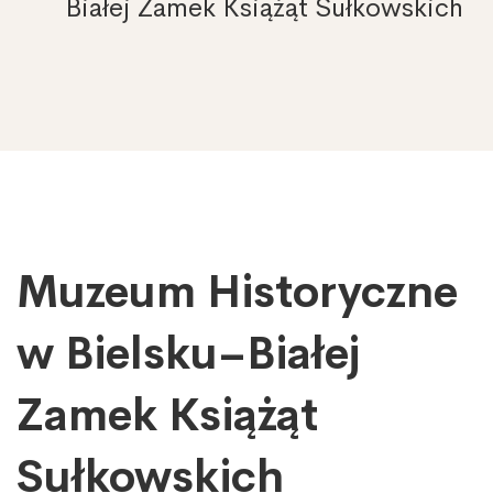
Białej Zamek Książąt Sułkowskich
Muzeum Historyczne
Muzeum
Historyczne
w
w Bielsku–Białej
Bielsku–
Białej
Zamek Książąt
Zamek
Książąt
Sułkowskich
Sułkowskich