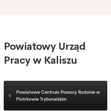
Powiatowy Urząd
Powiatowy
Urząd
Pracy
Pracy w Kaliszu
w
Kaliszu
Powiatowe Centrum Pomocy Rodzinie w
Piotrkowie Trybunalskim