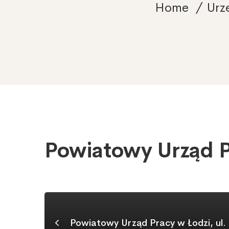
Home
Urzę
Powiatowy Urząd P
Powiatowy
Urząd
Pracy
w
Piasecznie
Powiatowy Urząd Pracy w Łodzi, ul.