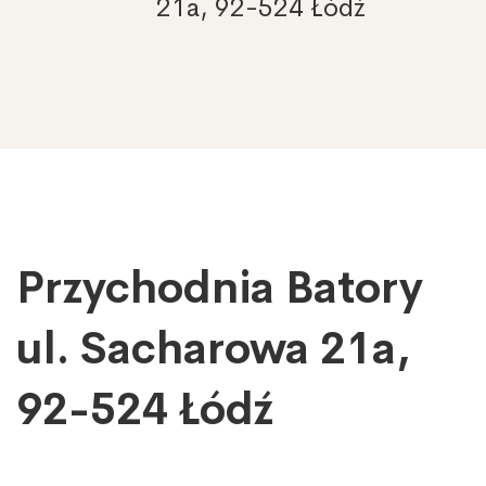
21a, 92-524 Łódź
Przychodnia Batory
Przychodnia
Batory
ul.
ul. Sacharowa 21a,
Sacharowa
21a,
92-524 Łódź
92-
524
Łódź