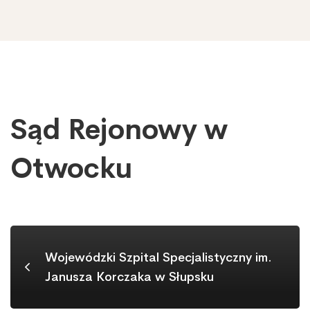
Sąd Rejonowy w
Sąd
Rejonowy
w
Otwocku
Otwocku
Wojewódzki Szpital Specjalistyczny im.
Janusza Korczaka w Słupsku