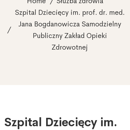
Home
Służba zdrowia
Szpital Dziecięcy im. prof. dr. med.
Jana Bogdanowicza Samodzielny
Publiczny Zakład Opieki
Zdrowotnej
Szpital Dziecięcy im.
Szpital
Dziecięcy