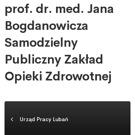
im.
prof. dr. med. Jana
prof.
dr.
Bogdanowicza
med.
Jana
Samodzielny
Bogdanowicza
Samodzielny
Publiczny Zakład
Publiczny
Zakład
Opieki Zdrowotnej
Opieki
Zdrowotnej
Urząd Pracy Lubań