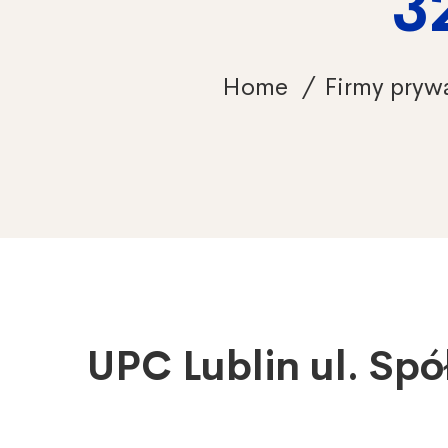
3
Home
Firmy pryw
UPC Lublin ul. Spó
UPC
Lublin
ul.
Spółdzielczości