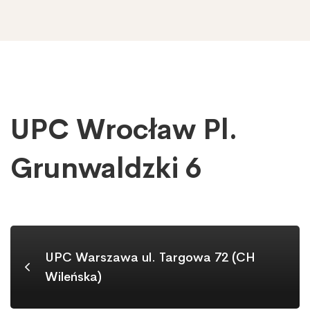
UPC Wrocław Pl.
UPC
Wrocław
Pl.
Grunwaldzki 6
Grunwaldzki
6
UPC Warszawa ul. Targowa 72 (CH
Wileńska)