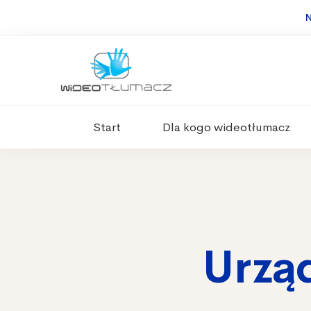
N
Start
Dla kogo wideotłumacz
Urzą