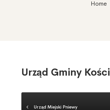
Home
Urząd Gminy Kości
Urząd
Gminy
Kościelisko
Urząd Miejski Pniewy