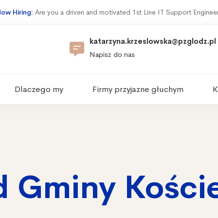
ow Hiring:
Are you a driven and motivated 1st Line IT Support Enginee
katarzyna.krzeslowska@pzglodz.pl
Napisz do nas
Dlaczego my
Firmy przyjazne głuchym
K
d Gminy Koście