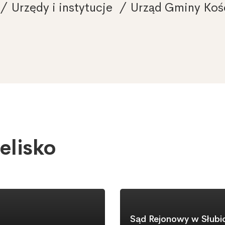
Urzędy i instytucje
Urząd Gminy Kośc
elisko
Sąd Rejonowy w Słubi