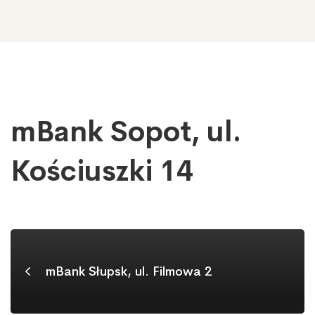
mBank Sopot, ul.
mBank
Sopot,
ul.
Kościuszki 14
Kościuszki
14
mBank Słupsk, ul. Filmowa 2