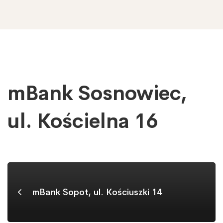
mBank Sosnowiec,
mBank
Sosnowiec,
ul.
ul. Kościelna 16
Kościelna
16
mBank Sopot, ul. Kościuszki 14